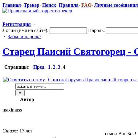
Главная
·
Трекер
·
Поиск
·
Правила
·
FAQ
·
Личные сообщения
Регистрация
·
Логин (имя на сайте):
Пароль:
·
Забыли пароль?
Старец Паисий Святогорец - Сло
Страницы:
Пред.
1
,
2
,
3
,
4
Список форумов Православный торрент-т
Автор
maximuss
Стаж:
17 лет
спаси Вас Бог!