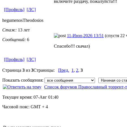
включите раздачу, пожалуйста!!!
[Профиль]
[ЛС]
hegumenosThe
​odosios
Стаж:
13 лет
11-Июн-2026 13:51
(спустя 22 
Сообщений:
6
Спасибо!!! скачал)
[Профиль]
[ЛС]
Страница
3
из
3
Страницы:
Пред.
1
,
2
,
3
Показать сообщения:
Список форумов Православный торрент-т
Текущее время:
07-Авг 01:40
Часовой пояс:
GMT + 4