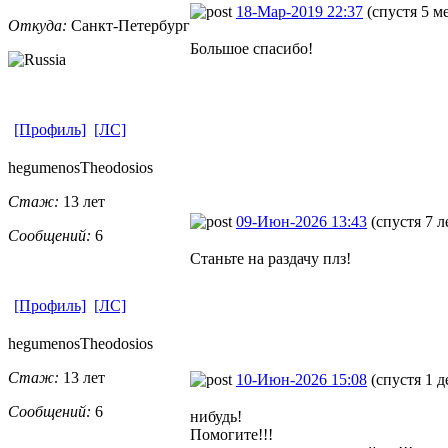
18-Мар-2019 22:37
(спустя 5 м
Откуда:
Санкт-Петерб
​ург
Большое спасибо!
[Профиль]
[ЛС]
hegumenosThe
​odosios
Стаж:
13 лет
09-Июн-2026 13:43
(спустя 7 л
Сообщений:
6
Станьте на раздачу плз!
[Профиль]
[ЛС]
hegumenosThe
​odosios
Стаж:
13 лет
10-Июн-2026 15:08
(спустя 1 д
Сообщений:
6
нибудь!
Помогите!!!