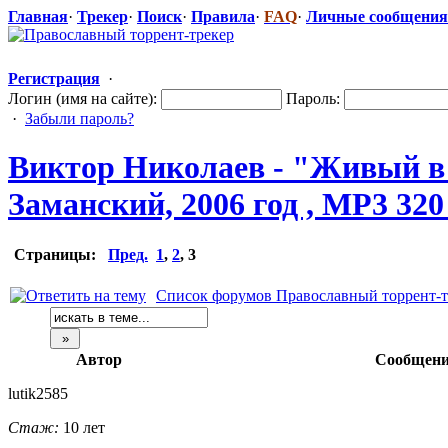
Главная
·
Трекер
·
Поиск
·
Правила
·
FAQ
·
Личные сообщения
Регистрация
·
Логин (имя на сайте):
Пароль:
·
Забыли пароль?
Виктор Николаев - "Живый в 
Заманский, 2006 год , MP3 320
Страницы:
Пред.
1
,
2
,
3
Список форумов Православный торрент-т
Автор
Сообщени
lutik2585
Стаж:
10 лет