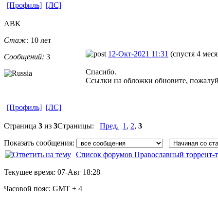
[Профиль]
[ЛС]
ABK
Стаж:
10 лет
12-Окт-2021 11:31
(спустя 4 меся
Сообщений:
3
Спасибо.
Ссылки на обложки обновите, пожалуй
[Профиль]
[ЛС]
Страница
3
из
3
Страницы:
Пред.
1
,
2
,
3
Показать сообщения:
Список форумов Православный торрент-т
Текущее время:
07-Авг 18:28
Часовой пояс:
GMT + 4