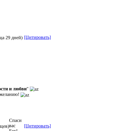
[Цитировать]
ца 29 дней)
ости и любви
"
ожеланию!
Спаси
вас
[Цитировать]
яцев)
Бог!