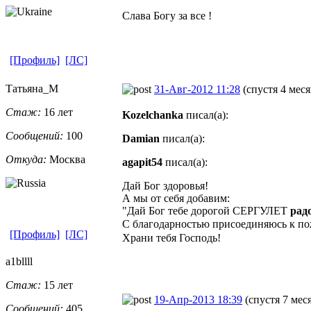
Слава Богу за все !
[Профиль]
[ЛС]
Татьяна_М
31-Авг-2012 11:28
(спустя 4 меся
Стаж:
16 лет
Kozelchanka
писал(а):
Сообщений:
100
Damian
писал(а):
Откуда:
Москва
agapit54
писал(а):
Дай Бог здоровья!
А мы от себя добавим:
"Дай Бог тебе дорогой СЕРГУЛЕТ
рад
С благодарностью присоединяюсь к п
[Профиль]
[ЛС]
Храни тебя Господь!
a1bllll
Стаж:
15 лет
19-Апр-2013 18:39
(спустя 7 мес
Сообщений:
405