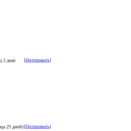
[Цитировать]
ц 2 дня)
[Цитировать]
яца 25 дней)