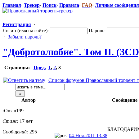
Главная
·
Трекер
·
Поиск
·
Правила
·
FAQ
·
Личные сообщения
Регистрация
·
Логин (имя на сайте):
Пароль:
·
Забыли пароль?
"Доброто
​любие". Том II. (3C
Страницы:
Пред.
1
,
2
,
3
Список форумов Православный торрент-т
Автор
Сообщение
rOman199
Стаж:
17 лет
БЛАГОДАРИ
Сообщений:
295
04-Ноя-2011 13:38