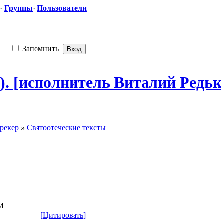
·
Группы
·
Пользователи
Запомнить
D). [исполнитель Виталий Редько
рекер
»
Святоотеческие тексты
М
[Цитировать]