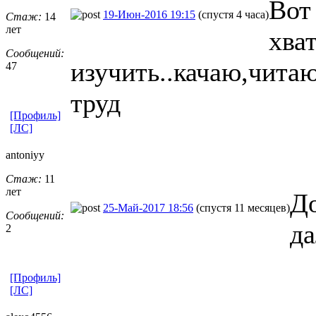
Вот
19-Июн-2016 19:15
(спустя 4 часа)
Стаж:
14
лет
хва
Сообщений:
изучить..качаю,чита
47
труд
[Профиль]
[ЛС]
antoniyy
Стаж:
11
лет
До
25-Май-2017 18:56
(спустя 11 месяцев)
Сообщений:
да
2
[Профиль]
[ЛС]