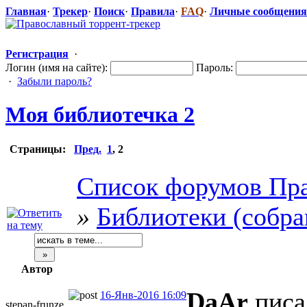
Главная
·
Трекер
·
Поиск
·
Правила
·
FAQ
·
Личные сообщения
Регистрация
·
Логин (имя на сайте):
Пароль:
·
Забыли пароль?
Моя библиотечка 2
Страницы:
Пред.
1
,
2
Список форумов Пра
»
Библиотеки (собра
Автор
DaAr
писа
16-Янв-2016 16:09
stepan-frunz
​e