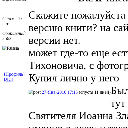
Скажите пожалуйста 
Стаж:
17
лет
версию книги? на са
Сообщений:
версии нет.
2563
может где-то еще ест
Тихоновича, с фотогр
[Профиль]
Купил лично у него
[ЛС]
Был
27-Янв-2016 17:15
(спустя 11 дней)
тут
Святителя Иоанна Зл
именно в джву и тако