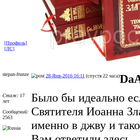
[Профиль]
[ЛС]
stepan-frunz
​e
Da
28-Янв-2016 16:11
(спустя 22 часа)
Было бы идеально ес
Стаж:
17
лет
Святителя Иоанна Зл
Сообщений:
2563
именно в джву и тако
Вам ответили здесь