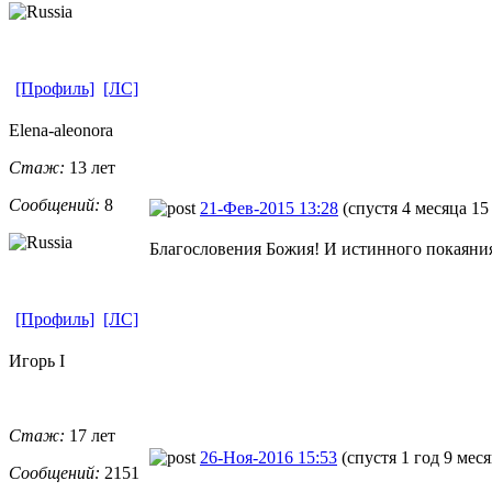
[Профиль]
[ЛС]
Elena-aleono
​ra
Стаж:
13 лет
Сообщений:
8
21-Фев-2015 13:28
(спустя 4 месяца 15
Благословения Божия! И истинного покаяния
[Профиль]
[ЛС]
Игорь I
Стаж:
17 лет
26-Ноя-2016 15:53
(спустя 1 год 9 мес
Сообщений:
2151