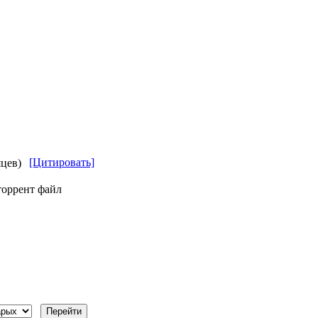
[Цитировать]
яцев)
торрент файл