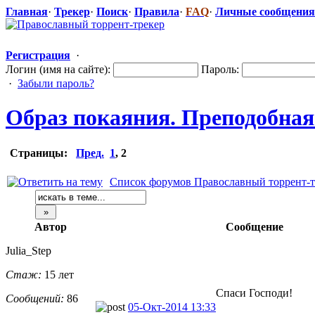
Главная
·
Трекер
·
Поиск
·
Правила
·
FAQ
·
Личные сообщения
Регистрация
·
Логин (имя на сайте):
Пароль:
·
Забыли пароль?
Образ покаяния. Преподобная
Страницы:
Пред.
1
,
2
Список форумов Православный торрент-т
Автор
Сообщение
Julia_Step
Стаж:
15 лет
Спаси Господи!
Сообщений:
86
05-Окт-2014 13:33