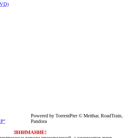
DVD)
Powered by TorrentPier © Meithar, RoadTrain,
Pandora
!ВНИМАНИЕ!
электронные версии произведений, а занимается лишь