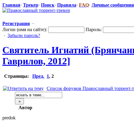
Главная
·
Трекер
·
Поиск
·
Правила
·
FAQ
·
Личные сообщения
Регистрация
·
Логин (имя на сайте):
Пароль:
·
Забыли пароль?
Святитель Игнатий (Брянчани
Гаврилов, 2012]
Страницы:
Пред.
1
,
2
Список форумов Православный торрент-т
Автор
predok