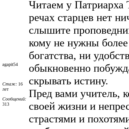
Читаем у Патриарха 
речах старцев нет н
слышите проповедник
кому не нужны более 
богатства, ни удобств
agapit54
обыкновенно побужда
скрывать истину.
Стаж:
16
лет
Пред вами учитель, 
Сообщений:
своей жизни и непре
313
страстями и похотями