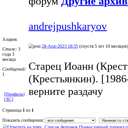
форум
Другие архив
andrejpushkaryov
Аларик
28-Апр-2023 18:35
(спустя 5 лет 10 месяцев
Стаж:
3
года 3
месяца
Старец Иоанн (Крест
Сообщений:
1
(Крестьянкин). [1986
верните раздачу
[Профиль]
[ЛС]
Страница
1
из
1
Показать сообщения:
Список форумов Православный торрент-т