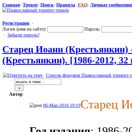
Главная
·
Трекер
·
Поиск
·
Правила
·
FAQ
·
Личные сообщения
Регистрация
·
Логин (имя на сайте):
Пароль:
·
Забыли пароль?
Старец Иоанн (Крестьянкин)
(Крестьянкин). [1986-2012, 32
Список форумов Православный торрент-т
Автор
Старец И
06-Мар-2016 19:19
Год издания
: 1986-2