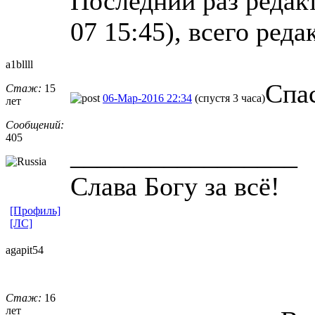
Последний раз редакт
07 15:45), всего реда
a1bllll
Спас
Стаж:
15
06-Мар-2016 22:34
(спустя 3 часа)
лет
Сообщений:
405
_________________
Слава Богу за всё!
[Профиль]
[ЛС]
agapit54
Стаж:
16
лет