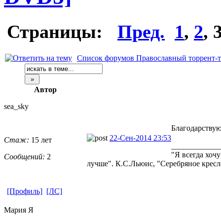
Страницы:
Пред.
1
,
2
,
Список форумов Православный торрент-т
Автор
sea_sky
Благодарствую
22-Сен-2014 23:53
Стаж:
15 лет
____________
"Я всегда хоч
Сообщений:
2
лучше". К.С.Льюис, "Серебряное кресл
[Профиль]
[ЛС]
Мария Я