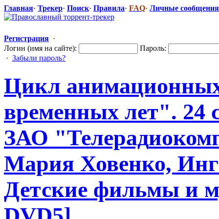
Главная
·
Трекер
·
Поиск
·
Правила
·
FAQ
·
Личные сообщения
Регистрация
·
Логин (имя на сайте):
Пароль:
·
Забыли пароль?
Цикл анимационны
временных лет". 24 с
ЗАО "Телерад
​иоком
Мария Ховенко, Инга
Детские фильмы и м
DVD5]