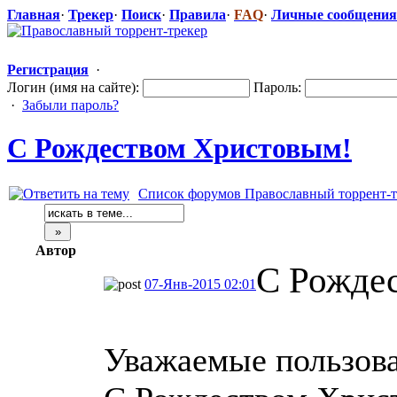
Главная
·
Трекер
·
Поиск
·
Правила
·
FAQ
·
Личные сообщения
Регистрация
·
Логин (имя на сайте):
Пароль:
·
Забыли пароль?
С Рождеством Христовым!
Список форумов Православный торрент-т
Автор
С Рожде
07-Янв-2015 02:01
Уважаемые пользова