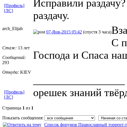
Исправили раздачу?
[Профиль]
[ЛС]
раздачу.
Вз
arch_Elijah
07-Янв-2015 05:42
(спустя 3 часа)
С п
Стаж:
13 лет
Господа и Спаса на
Сообщений:
293
Откуда:
KIEV
_________________
орешек знаний твёрд
[Профиль]
[ЛС]
Страница
1
из
1
Показать сообщения:
Список форумов Православный торрент-т