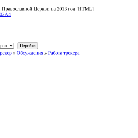
 Православной Церкви на 2013 год [HTML]
102A4
рекер
»
Обсуждения
»
Работа трекера