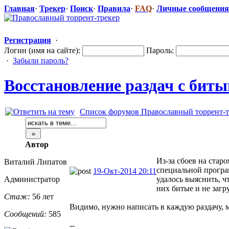
Главная
·
Трекер
·
Поиск
·
Правила
·
FAQ
·
Личные сообщения
Регистрация
·
Логин (имя на сайте):
Пароль:
·
Забыли пароль?
Восстановлен
​ие раздач с би
Список форумов Православный торрент-т
Автор
Из-за сбоев на стар
Виталий Липатов
специальной прогр
19-Окт-2014 20:11
Администратор
удалось выяснить, 
них битые и не загр
Стаж:
56 лет
Видимо, нужно написать в каждую раздачу, м
Сообщений:
585
--