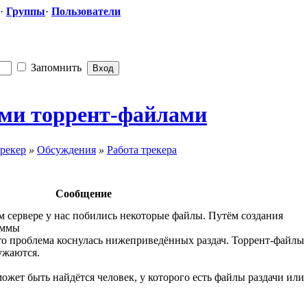
·
Группы
·
Пользователи
Запомнить
тыми торрент-файл
​ами
рекер
»
Обсуждения
»
Работа трекера
Сообщение
ом сервере у нас побились некоторые файлы. Путём создания
аммы
что проблема коснулась нижеприведённых раздач. Торрент-файлы
ужаются.
ожет быть найдётся человек, у которого есть файлы раздачи или