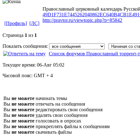
Православный церковный календарь Русской
49D1F731E7445262040862EC640B4CB1E49
http://pravtor.ru/viewtopic.php?p=85842
[Профиль]
[ЛС]
Страница
1
из
1
Показать сообщения:
Список форумов Православный торрент-т
Текущее время:
06-Авг 05:02
Часовой пояс:
GMT + 4
Вы
не можете
начинать темы
Вы
не можете
отвечать на сообщения
Вы
не можете
редактировать свои сообщения
Вы
не можете
удалять свои сообщения
Вы
не можете
голосовать в опросах
Вы
не можете
прикреплять файлы к сообщениям
Вы
не можете
скачивать файлы