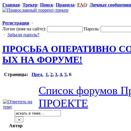
Главная
·
Трекер
·
Поиск
·
Правила
·
FAQ
·
Личные сообщения
Регистрация
·
Логин (имя на сайте):
Пароль:
·
Забыли пароль?
ПРОСЬБА ОПЕРАТИВНО С
ЫХ НА ФОРУМЕ!
Страницы:
Пред.
1
,
2
,
3
,
4
,
5
,
6
Список форумов Пр
ПРОЕКТЕ
Автор