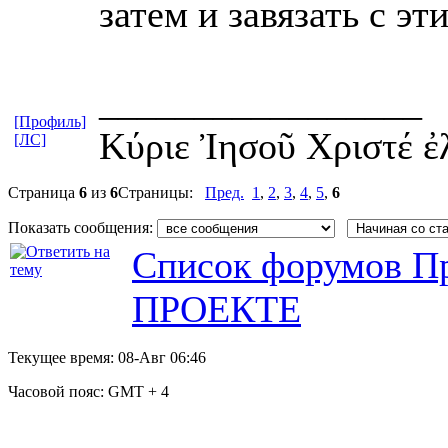
затем и завязать с эт
_________________
[Профиль]
Κύριε Ἰησοῦ Χριστέ ἐ
[ЛС]
Страница
6
из
6
Страницы:
Пред.
1
,
2
,
3
,
4
,
5
,
6
Показать сообщения:
Список форумов Пр
ПРОЕКТЕ
Текущее время:
08-Авг 06:46
Часовой пояс:
GMT + 4