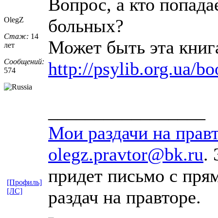
Вопрос, а кто попад
OlegZ
больных?
Стаж:
14
Может быть эта книга
лет
Сообщений:
http://psylib.org.ua/b
574
_________________
Мои раздачи на прав
olegz.pravtor@bk.ru
.
придет письмо с пр
[Профиль]
[ЛС]
раздач на правторе.