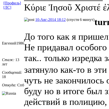
[Профиль]
Κύριε Ἰησοῦ Χριστέ ἐ
[ЛС]
tur
10-Авг-2014 18:12
(спустя 6 минут)
До того как я пришел 
Евгений1986
Не придавал особого 
так.. только изредка
Стаж:
13
лет
затянуло как-то в эти
Сообщений:
18
чуть не закончилось 
Откуда:
Спб
буду но в итоге был 
действий в полицию, 