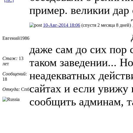
[ЛС]
пример. великии дар 
10-Авг-2014 18:06
(спустя 2 месяца 8 дней)
Евгений1986
даже сам до сих пор 
Стаж:
13
таком заведении... Н
лет
неадекватных действи
Сообщений:
18
сайтах и если увижу 
Откуда:
Спб
сообщить админам, т
_________________