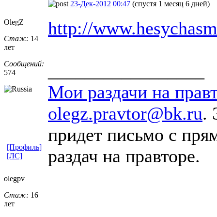
23-Дек-2012 00:47
(спустя 1 месяц 6 дней)
OlegZ
http://www.hesychasm.
Стаж:
14
лет
Сообщений:
_________________
574
Мои раздачи на прав
olegz.pravtor@bk.ru
.
придет письмо с пр
[Профиль]
раздач на правторе.
[ЛС]
olegpv
Стаж:
16
лет