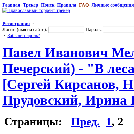
Главная
·
Трекер
·
Поиск
·
Правила
·
FAQ
·
Личные сообщения
Регистрация
·
Логин (имя на сайте):
Пароль:
·
Забыли пароль?
Павел Иванович Ме
Печерский) - "В леса
[Сергей Кирсанов, 
Прудовский, Ирина Е
Страницы:
Пред.
1
,
2