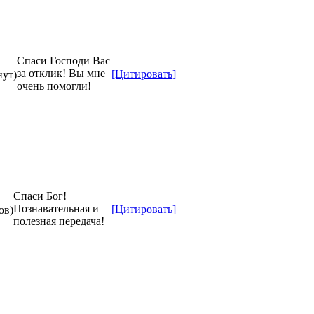
Спаси Господи Вас
за отклик! Вы мне
[Цитировать]
нут)
очень помогли!
Спаси Бог!
Познавательная и
[Цитировать]
ов)
полезная передача!