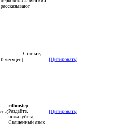
церковно-славянский
рассказывают
Станьте,
[Цитировать]
10 месяцев)
rithmstep
Раздайте,
[Цитировать]
уты)
пожалуйста,
Священный язык