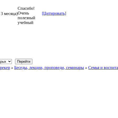
Спасибо!
Очень
[Цитировать]
 3 месяца)
полезный
учебный
рекер
»
Беседы, лекции, проповеди, семинары
»
Семья и воспит