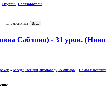
·
Группы
·
Пользователи
Запомнить
а Саблина) - 31 урок. (Нина 
рекер
»
Беседы, лекции, проповеди, семинары
»
Семья и воспит
ение