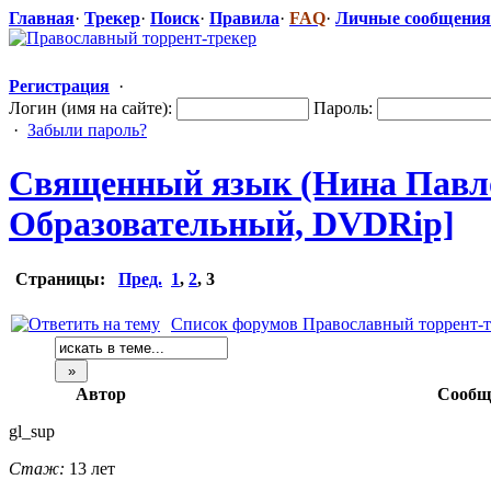
Главная
·
Трекер
·
Поиск
·
Правила
·
FAQ
·
Личные сообщения
Регистрация
·
Логин (имя на сайте):
Пароль:
·
Забыли пароль?
Священный язык (Нина Павловн
Образователь
​ный, DVDRip]
Страницы:
Пред.
1
,
2
,
3
Список форумов Православный торрент-т
Автор
Сообщ
gl_sup
Стаж:
13 лет