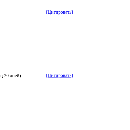
[Цитировать]
[Цитировать]
яц 20 дней)