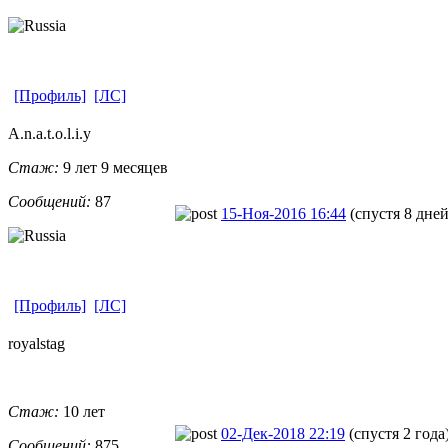
[Профиль]
[ЛС]
A.n.a.t.o.l.
​i.y
Стаж:
9 лет 9 месяцев
Сообщений:
87
15-Ноя-2016 16:44
(спустя 8 дней
[Профиль]
[ЛС]
royalstag
Стаж:
10 лет
02-Дек-2018 22:19
(спустя 2 года
Сообщений:
875