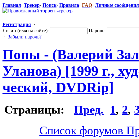
Главная
·
Трекер
·
Поиск
·
Правила
·
FAQ
·
Личные сообщения
Регистрация
·
Логин (имя на сайте):
Пароль:
·
Забыли пароль?
Попы - (Валерий За
Уланова) [1999 г., х
ческий, DVDRip]
Страницы:
Пред.
1
,
2
,
Список форумов Пр