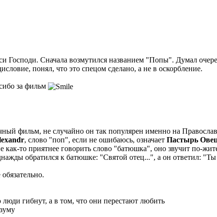
си Господи. Сначала возмутился названием "Попы". Думал очере
исловие, понял, что это спецом сделано, а не в оскорбление.
сибо за фильм
ный фильм, не случайно он так популярен именно на Православ
Alexandr
, слово "поп", если не ошибаюсь, означает
Пастырь Ове
е как-то приятнее говорить слово "батюшка", оно звучит по-жит
нажды обратился к батюшке: "Святой отец...", а он ответил: "Т
 обязательно.
 люди гибнут, а в том, что они перестают любить
азуму