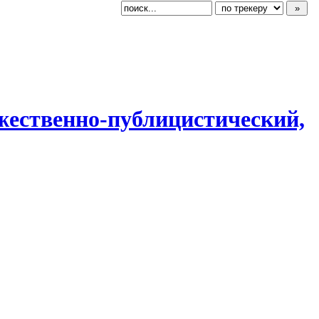
ожественн
​о-публицисти
​ческий,