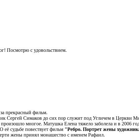
г! Посмотрю с удовольствием.
за прекрасный фильм.
к Сергей Симаков до сих пор служит под Угличем в Церкви Мих
т произошло многое. Матушка Елена тяжело заболела и в 2006 г
 О её судьбе повествует фильм
"Ребро. Портрет жены художник
мерти жены принял монашество с именем Рафаил.