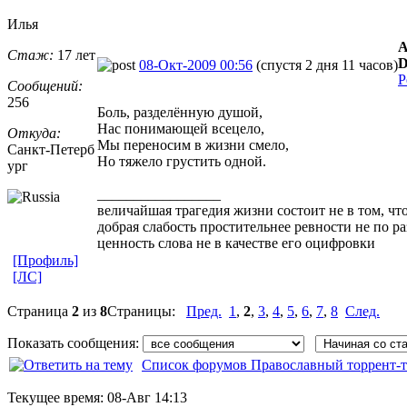
Илья
А
Стаж:
17 лет
D
08-Окт-2009 00:56
(спустя 2 дня 11 часов)
Р
Сообщений:
256
Боль, разделённую душой,
Нас понимающей всецело,
Откуда:
Мы переносим в жизни смело,
Санкт-Петерб
Но тяжело грустить одной.
ург
_________________
величайшая трагедия жизни состоит не в том, что
добрая слабость простительнее ревности не по р
ценность слова не в качестве его оцифровки
[Профиль]
[ЛС]
Страница
2
из
8
Страницы:
Пред.
1
,
2
,
3
,
4
,
5
,
6
,
7
,
8
След.
Показать сообщения:
Список форумов Православный торрент-т
Текущее время:
08-Авг 14:13