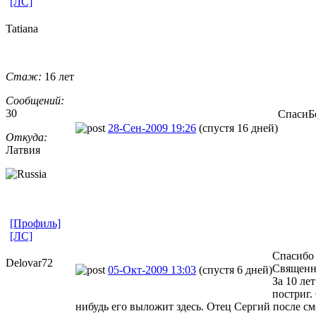
[ЛС]
Tatiana
Стаж:
16 лет
Сообщений:
30
СпасиБо
28-Сен-2009 19:26
(спустя 16 дней)
Откуда:
Латвия
[Профиль]
[ЛС]
Спасибо 
Delovar72
Священни
05-Окт-2009 13:03
(спустя 6 дней)
За 10 ле
постриг.
нибудь его выложит здесь. Отец Сергий после с