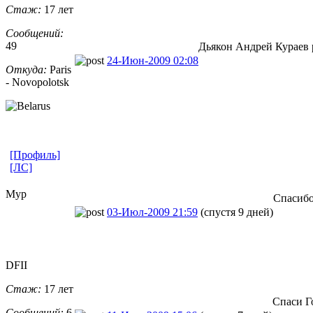
Стаж:
17 лет
Сообщений:
49
Дьякон Андрей Кураев р
24-Июн-2009 02:08
Откуда:
Paris
- Novopolotsk
[Профиль]
[ЛС]
Мур
Спасибо
03-Июл-2009 21:59
(спустя 9 дней)
DFII
Стаж:
17 лет
Спаси Г
Сообщений:
6