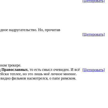
[Цитировать]
дное надругательство. Но, прочитав
[Цитировать]
ном трекере.
ц Православных
, то есть смысл очевиден. И всё
[Цитировать]
ейски теплее, но это лишь моё личное мнение.
ы видно фильмов насмотрелся, о папе римском.