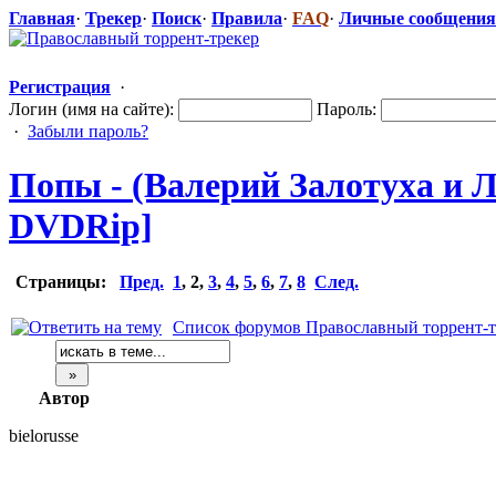
Главная
·
Трекер
·
Поиск
·
Правила
·
FAQ
·
Личные сообщения
Регистрация
·
Логин (имя на сайте):
Пароль:
·
Забыли пароль?
Попы - (Валерий Залотуха и Л
DVDRip]
Страницы:
Пред.
1
,
2
,
3
,
4
,
5
,
6
,
7
,
8
След.
Список форумов Православный торрент-т
Автор
bielorusse