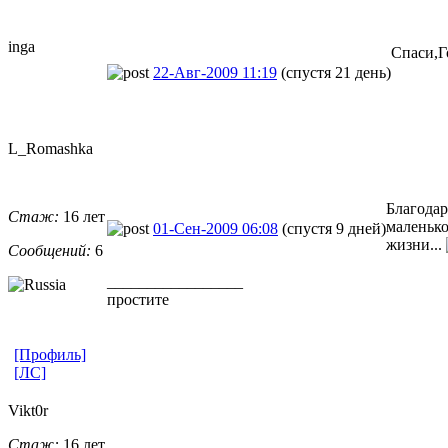
inga
Спаси,Г
22-Авг-2009 11:19
(спустя 21 день)
L_Romashka
Благодар
Стаж:
16 лет
маленько
01-Сен-2009 06:08
(спустя 9 дней)
жизни...
Сообщений:
6
_________________
простите
[Профиль]
[ЛС]
Vikt0r
Стаж:
16 лет