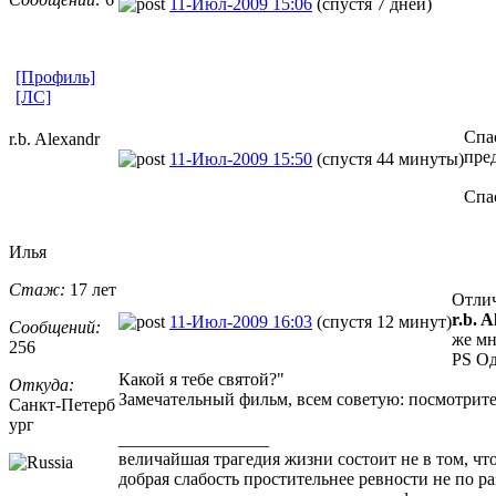
11-Июл-2009 15:06
(спустя 7 дней)
[Профиль]
[ЛС]
Спа
r.b. Alexandr
пред
11-Июл-2009 15:50
(спустя 44 минуты)
Спа
Илья
Стаж:
17 лет
Отлич
r.b. 
11-Июл-2009 16:03
(спустя 12 минут)
Сообщений:
же мн
256
PS Од
Какой я тебе святой?"
Откуда:
Замечательный фильм, всем советую: посмотрите
Санкт-Петерб
ург
_________________
величайшая трагедия жизни состоит не в том, что
добрая слабость простительнее ревности не по р