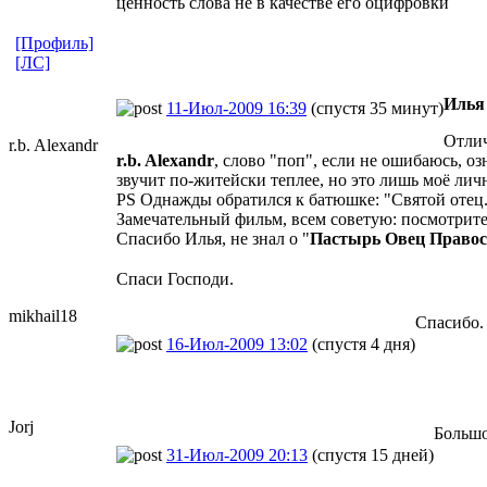
ценность слова не в качестве его оцифровки
[Профиль]
[ЛС]
Илья
11-Июл-2009 16:39
(спустя 35 минут)
Отлич
r.b. Alexandr
r.b. Alexandr
, слово "поп", если не ошибаюсь, оз
звучит по-житейски теплее, но это лишь моё лич
PS Однажды обратился к батюшке: "Святой отец..
Замечательный фильм, всем советую: посмотрите
Спасибо Илья, не знал о "
Пастырь Овец Право
Спаси Господи.
mikhail18
Спасибо.
16-Июл-2009 13:02
(спустя 4 дня)
Jorj
Большо
31-Июл-2009 20:13
(спустя 15 дней)