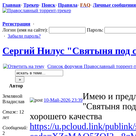
Главная
·
Трекер
·
Поиск
·
Правила
·
FAQ
·
Личные сообщения
Регистрация
·
Логин (имя на сайте):
Пароль:
·
Забыли пароль?
Сергий Нилус "Святыня
​ под
Список форумов Православный торрент-т
Автор
Имею и предл
Земляной
10-Май-2026 23:39
Владислав
"Святыня под
Стаж:
12
хорошего качества
лет
https://u.pcloud.link/publin
Сообщений:
2