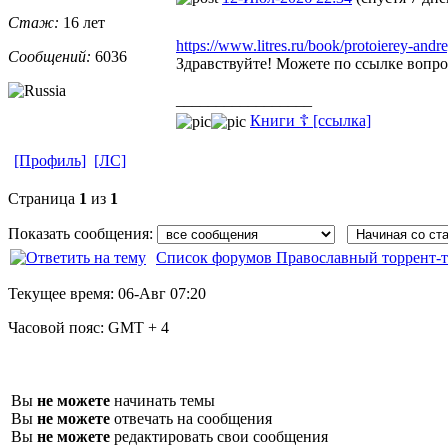
Стаж:
16 лет
https://www.litres.ru/book/protoierey-andr
Сообщений:
6036
Здравствуйте! Можете по ссылке вопро
_________________
Книги ☦ [ссылка]
[Профиль]
[ЛС]
Страница
1
из
1
Показать сообщения:
Список форумов Православный торрент-т
Текущее время:
06-Авг 07:20
Часовой пояс:
GMT + 4
Вы
не можете
начинать темы
Вы
не можете
отвечать на сообщения
Вы
не можете
редактировать свои сообщения