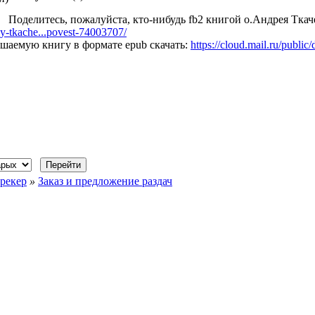
Поделитесь, пожалуйста, кто-нибудь fb2 книгой о.Андрея Тка
ey-tkache...povest-74003707/
шаемую книгу в формате epub скачать:
https://cloud.mail.ru/pub
рекер
»
Заказ и предложение раздач