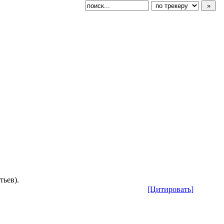
ьев).
[Цитировать]