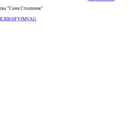
чева "Сеня Столпник"
lic/dLRB/tJFVfMVAG