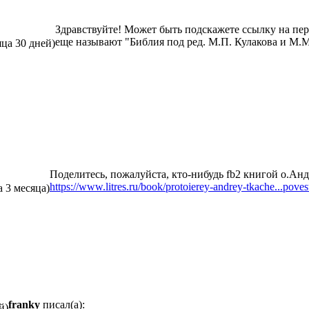
Здравствуйте! Может быть подскажете ссылку на пе
еще называют "Библия под ред. М.П. Кулакова и М.М
яца 30 дней)
Поделитесь, пожалуйста, кто-нибудь fb2 книгой о.Ан
https://www.litres.ru/book/protoierey-andrey-tkache...pove
а 3 месяца)
franky
писал(а):
й)