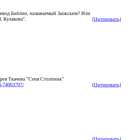
ревод Библии, называемый Заокским? Или
. Кулакова".
[Цитировать]
дрея Ткачева "Сеня Столпник"
st-74003707/
[Цитировать]
[Цитировать]