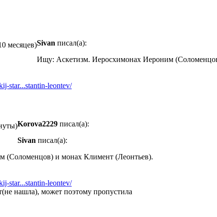
Sivan
писал(а):
10 месяцев)
Ищу: Аскетизм. Иеросхимонах Иероним (Соломенцов)
j-star...stantin-leontev/
Korova2229
писал(а):
нуты)
Sivan
писал(а):
 (Соломенцов) и монах Климент (Леонтьев).
j-star...stantin-leontev/
т(не нашла), может поэтому пропустила