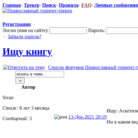
Главная
·
Трекер
·
Поиск
·
Правила
·
FAQ
·
Личные сообщения
Регистрация
·
Логин (имя на сайте):
Пароль:
·
Забыли пароль?
Ищу книгу
Список форумов Православный торрент-т
Автор
Sivan
Стаж:
8 лет 3 месяца
Ищу: Аскетизм
13-Дек-2021 20:19
Сообщений:
3
Ни в каком вид