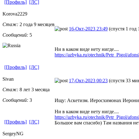
[Профиль]
[ЛС]
Korova2229
Стаж:
2 года 9 месяцев
16-Окт-2023 23:49
(спустя 1 год 
Сообщений:
5
Ни в каком виде нету нигде....
https://azbyka.ru/otechnik/Petr_Pigol/afonski
[Профиль]
[ЛС]
Sivan
17-Окт-2023 00:23
(спустя 33 ми
Стаж:
8 лет 3 месяца
Сообщений:
3
Ищу: Аскетизм. Иеросхимонах Иероним
Ни в каком виде нету нигде....
https://azbyka.ru/otechnik/Petr_Pigol/afonski
[Профиль]
[ЛС]
Большое вам спасибо) Там названия не
SergeyNG