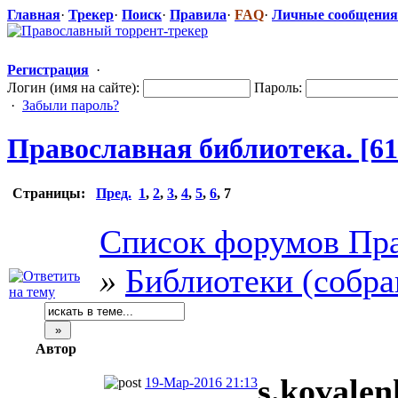
Главная
·
Трекер
·
Поиск
·
Правила
·
FAQ
·
Личные сообщения
Регистрация
·
Логин (имя на сайте):
Пароль:
·
Забыли пароль?
Православная
​ библиотека. [6
Страницы:
Пред.
1
,
2
,
3
,
4
,
5
,
6
,
7
Список форумов Пра
»
Библиотеки (собра
Автор
s.kovale
19-Мар-2016 21:13