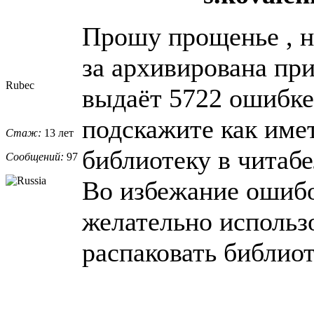
Прошу прощенье , но
за архивирована пр
Rubec
выдаёт 5722 ошибке 
подскажите как име
Стаж:
13 лет
библиотеку в читаб
Сообщений:
97
Во избежание ошибо
желательно использо
распаковать библиот
_________________