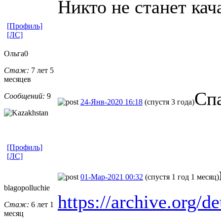
Никто не станет кач
[Профиль]
[ЛС]
Ольга0
Стаж:
7 лет 5
месяцев
Спа
Сообщений:
9
24-Янв-2020 16:18
(спустя 3 года)
[Профиль]
[ЛС]
01-Мар-2021 00:32
(спустя 1 год 1 месяц)
blagopolluch
​ie
https://archive.org/d
Стаж:
6 лет 1
месяц