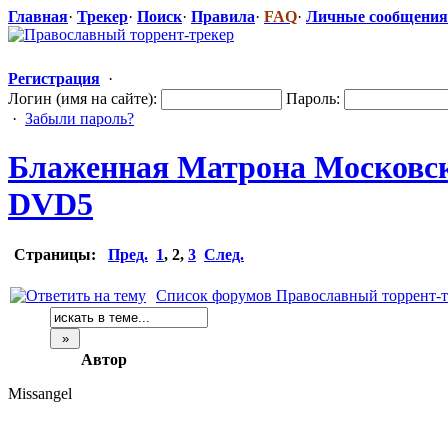
Главная
·
Трекер
·
Поиск
·
Правила
·
FAQ
·
Личные сообщения
Регистрация
·
Логин (имя на сайте):
Пароль:
·
Забыли пароль?
Блаженная Матрона Московска
DVD5
Страницы:
Пред.
1
,
2
,
3
След.
Список форумов Православный торрент-т
Автор
Missangel