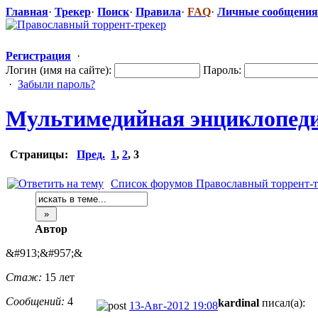
Главная
·
Трекер
·
Поиск
·
Правила
·
FAQ
·
Личные сообщения
Регистрация
·
Логин (имя на сайте):
Пароль:
·
Забыли пароль?
Мультимедийн
​ая энциклопед
Страницы:
Пред.
1
,
2
,
3
Список форумов Православный торрент-т
Автор
&#913;&#957;&
Стаж:
15 лет
Сообщений:
4
kardinal
писал(а):
13-Авг-2012 19:08