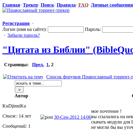
Главная
·
Трекер
·
Поиск
·
Правила
·
FAQ
·
Личные сообщения
Регистрация
·
Логин (имя на сайте):
Пароль:
·
Забыли пароль?
"Цитата из Библии" (BibleQuot
Страницы:
Пред.
1
,
2
Список форумов Православный торрент-т
Автор
KuDjinniKu
мое почтение !
Стаж:
14 лет
вы ссылались на н
30-Сен-2012 14:06
скачать модули дл
Сообщений:
1
не могли бы вы уточ