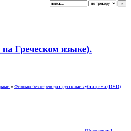
 на Греческом языке).
трами
»
Фильмы без перевода с русскими субтитрами (DVD)
[Цитировать]