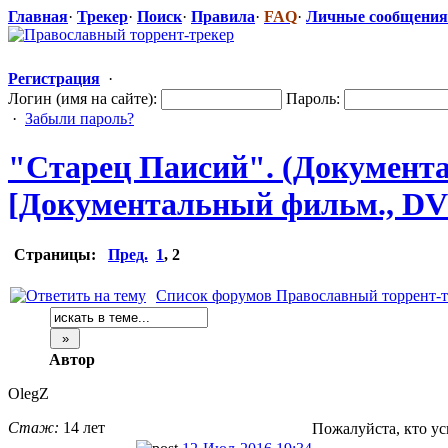
Главная
·
Трекер
·
Поиск
·
Правила
·
FAQ
·
Личные сообщения
Регистрация
·
Логин (имя на сайте):
Пароль:
·
Забыли пароль?
"Старец Паисий". (Документ
[Документальн
​ый фильм., D
Страницы:
Пред.
1
,
2
Список форумов Православный торрент-т
Автор
OlegZ
Стаж:
14 лет
Пожалуйста, кто усп