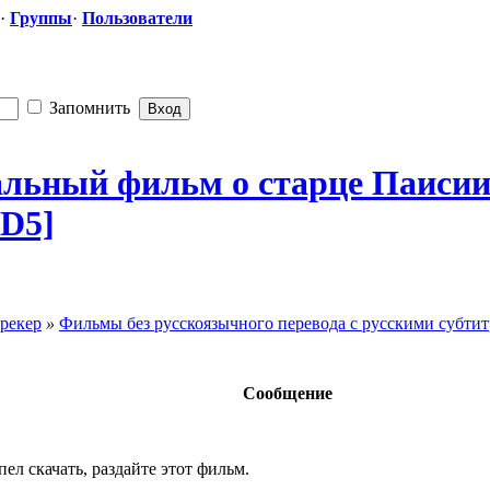
·
Группы
·
Пользователи
Запомнить
альн
​ый фильм о старце Паисии
VD5]
рекер
»
Фильмы без русскоязычного перевода с русскими субти
Сообщение
ел скачать, раздайте этот фильм.