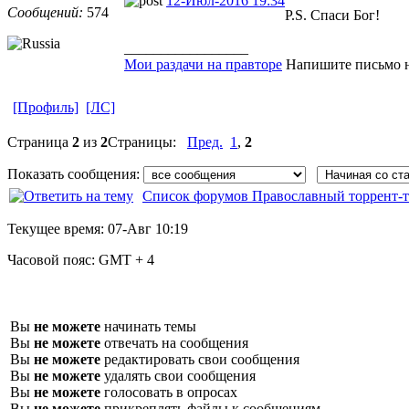
12-Июл-2016 19:34
Сообщений:
574
P.S. Спаси Бог!
_________________
Мои раздачи на правторе
Напишите письмо 
[Профиль]
[ЛС]
Страница
2
из
2
Страницы:
Пред.
1
,
2
Показать сообщения:
Список форумов Православный торрент-т
Текущее время:
07-Авг 10:19
Часовой пояс:
GMT + 4
Вы
не можете
начинать темы
Вы
не можете
отвечать на сообщения
Вы
не можете
редактировать свои сообщения
Вы
не можете
удалять свои сообщения
Вы
не можете
голосовать в опросах
Вы
не можете
прикреплять файлы к сообщениям