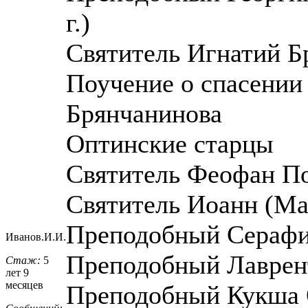
г.)
Святитель Игнатий Бр
Поучение о спасении
Брянчанинова
Оптинские старцы
Святитель Феофан Пол
Святитель Иоанн (Мак
Преподобный Серафим
Иванов.И.И.
Преподобный Лаврент
Стаж:
5
лет 9
месяцев
Преподобный Кукша О