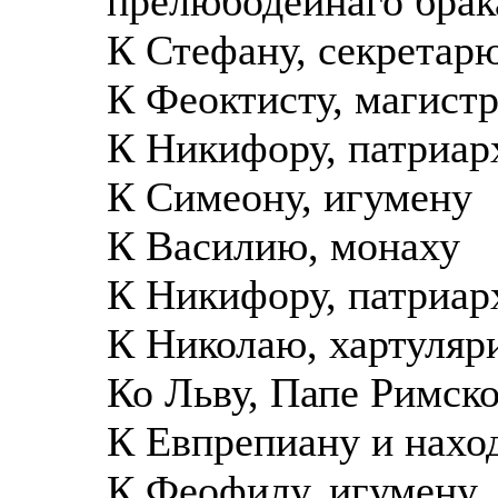
прелюбодейнаго брак
К Стефану, секретар
К Феоктисту, магист
К Никифору, патриар
К Симеону, игумену
К Василию, монаху
К Никифору, патриар
К Николаю, хартуляр
Ко Льву, Папе Римск
К Евпрепиану и нахо
К Феофилу, игумену