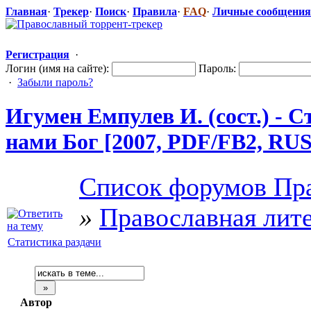
Главная
·
Трекер
·
Поиск
·
Правила
·
FAQ
·
Личные сообщения
Регистрация
·
Логин (имя на сайте):
Пароль:
·
Забыли пароль?
Игумен Емпулев И. (сост.) - С
нами Бог [2007, PDF/FB2, RUS
Список форумов Пра
»
Православная лит
Статистика раздачи
Автор