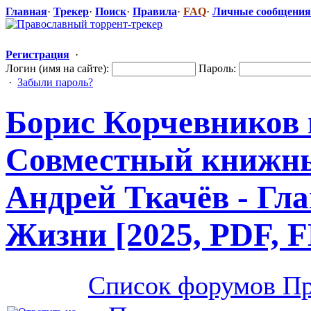
Главная
·
Трекер
·
Поиск
·
Правила
·
FAQ
·
Личные сообщения
Регистрация
·
Логин (имя на сайте):
Пароль:
·
Забыли пароль?
Борис Корчевников 
Совместный книжны
Андрей Ткачёв - Гла
Жизни [2025, PDF, 
Список форумов Пр