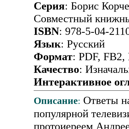
Серия
: Борис Корч
Совместный книжны
ISBN
: 978-5-04-211
Язык
: Русский
Формат
: PDF, FB2
Качество
: Изначаль
Интерактивное ог
Описание
:
Ответы на
популярной телевиз
протоиереем Андре