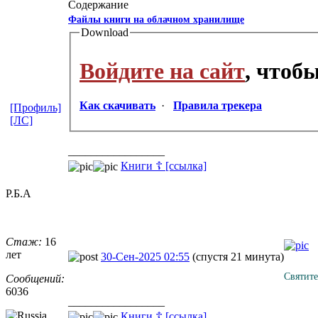
Содержание
Файлы книги на облачном хранилище
Download
Войдите на сайт
, чтоб
Как скачивать
·
Правила трекера
[Профиль]
[ЛС]
_________________
Книги ☦ [ссылка]
Р.Б.А
Стаж:
16
лет
30-Сен-2025 02:55
(спустя 21 минута)
Святите
Сообщений:
6036
_________________
Книги ☦ [ссылка]