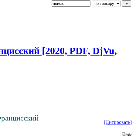
нцисс
​кий [2020, PDF, DjVu,
Францисский
[Цитировать]