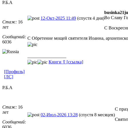
Р.Б.А
businka21j
Во Славу Г
12-Окт-2025 11:49
(спустя 4 дня)
Стаж:
16
лет
С Воскресн
Сообщений:
С Обретение мощей святителя Иоанна, архиеписко
6036
_________________
Книги ☦ [ссылка]
[Профиль]
[ЛС]
Р.Б.А
Стаж:
16
С праз
лет
02-Июл-2026 13:28
(спустя 8 месяцев)
Святит
Сообщений:
6036