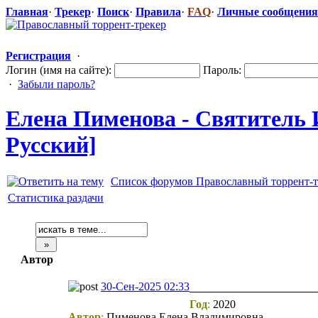
Главная
·
Трекер
·
Поиск
·
Правила
·
FAQ
·
Личные сообщения
Регистрация
·
Логин (имя на сайте):
Пароль:
·
Забыли пароль?
Елена Пименова - Святитель
Русский]
Список форумов Православный торрент-т
Статистика раздачи
Автор
30-Сен-2025 02:33
Год
:
2020
Автор
:
Пименова Елена Владимировна