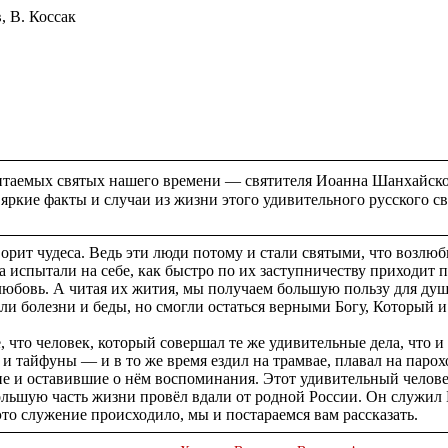
, В. Коссак
таемых святых нашего времени — святителя Иоанна Шанхайск
 яркие факты и случаи из жизни этого удивительного русского с
орит чудеса. Ведь эти люди потому и стали святыми, что возлю
ка испытали на себе, как быстро по их заступничеству приходи
любовь. А читая их жития, мы получаем большую пользу для душ
 болезни и беды, но смогли остаться верными Богу, Который и 
е, что человек, который совершал те же удивительные дела, что
и тайфуны — и в то же время ездил на трамвае, плавал на парох
ие и оставившие о нём воспоминания. Этот удивительный чело
льшую часть жизни провёл вдали от родной России. Он служил Бо
это служение происходило, мы и постараемся вам рассказать.