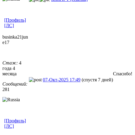
[Профиль]
[ЛС]
businka21jun
e17
Стаж:
4
года 4
месяца
Спасибо!
07-Окт-2025 17:49
(спустя 7 дней)
Сообщений:
281
[Профиль]
[ЛС]