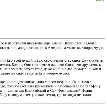
ого в изложении писательницы Елены Пименовой надолго
вятого, чьи мощи почивают в Америке, а молитвы творят чудеса
били Его всей душой и всю свою жизнь старались Ему служить.
т помощь Божия. Они становятся нашими близкими друзьями, к
и. Мы узнаём, что святые, даже жившие давным-давно, как и
давал им силу творить Его именем чудеса.
 и древние подвижники, жил совсем недавно. Он исцелял
оде, пользовался электричеством и разговаривал по телефону.
век — святитель Шанхайский и Сан-Францисский Иоанн
гу и людям в тех уголках земли, где никогда не знали