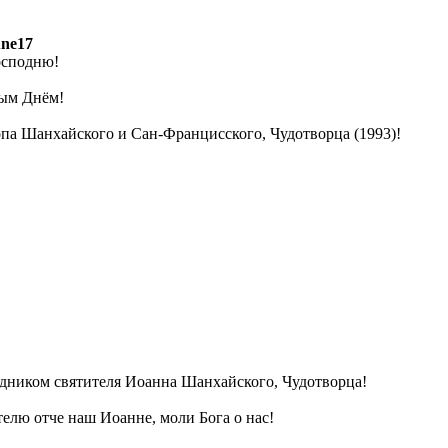
une17
осподню!
ым Днём!
па Шанхайского и Сан-Францисского, Чудотворца (1993)!
дником святителя Иоанна Шанхайского, Чудотворца!
елю отче наш Иоанне, моли Бога о нас!