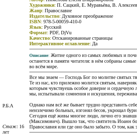
Художники
:
П. Сацкий, Е. Муравьёва, В. Алексеев
Жанр
:
Православие
Издательство
:
Духовное преображение
ISBN
:
978-5-00059-410-0
Язык
:
Русский
Формат
:
PDF, DjVu
Качество
:
Отсканированные страницы
Интерактивное оглавление
:
Да
Описание
:
Житие одного из самых любимых и почи
останется в памяти читателя: в нём собраны самые
во всём мире.
Все мы знаем — Господь Бог по молитве святых тв
Те из нас, кто прилежно молится святым, наверня
которым чувствуешь особое доверие и сердечную 
мы, испытывали сомнения и искушения, переживали
Однако нам всё же бывает трудно представить себ
Р.Б.А
неизлечимо больных, изгонял бесов, укрощал бури 
Сегодня ещё живы многие люди, лично его знавш
(Максимович). Вышло так, что святитель Иоанн бо
Стаж:
16
Православия или где оно было забыто. О том, как 
лет