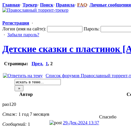
Главная
·
Трекер
·
Поиск
·
Правила
·
FAQ
·
Личные сообщения
Регистрация
·
Логин (имя на сайте):
Пароль:
·
Забыли пароль?
Детские сказки с пластинок [А
Страницы:
Пред.
1
,
2
Список форумов Православный торрент-т
Автор
С
pao120
Стаж:
1 год 7 месяцев
Спасибо
29-Дек-2024 13:37
Сообщений:
1