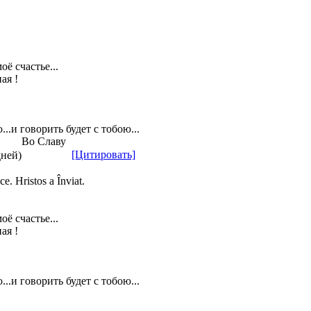
оё счастье...
ая !
..и говорить будет с тобою...
Во Славу
[Цитировать]
дней)
 Hristos a Înviat.
оё счастье...
ая !
..и говорить будет с тобою...