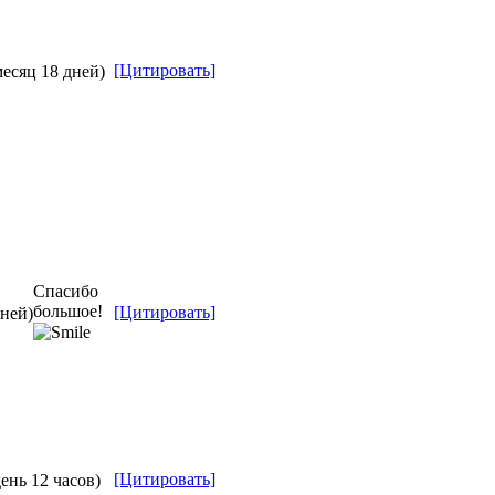
[Цитировать]
месяц 18 дней)
Спасибо
большое!
[Цитировать]
дней)
[Цитировать]
день 12 часов)