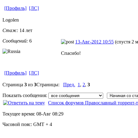
[Профиль]
[ЛС]
Logolen
Стаж:
14 лет
Сообщений:
6
13-Авг-2012 10:55
(спустя 2 
Спасибо!
[Профиль]
[ЛС]
Страница
3
из
3
Страницы:
Пред.
1
,
2
,
3
Показать сообщения:
Список форумов Православный торрент-т
Текущее время:
08-Авг 08:29
Часовой пояс:
GMT + 4