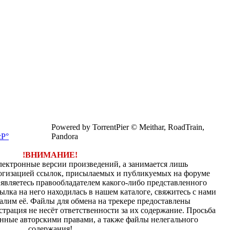
Powered by TorrentPier © Meithar, RoadTrain,
Pandora
!ВНИМАНИЕ!
электронные версии произведений, а занимается лишь
огизацией ссылок, присылаемых и публикуемых на форуме
являетесь правообладателем какого-либо представленного
ылка на него находилась в нашем каталоге, свяжитесь с нами
алим её. Файлы для обмена на трекере предоставлены
страция не несёт ответственности за их содержание. Просьба
нные авторскими правами, а также файлы нелегального
содержания!