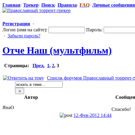
Главная
·
Трекер
·
Поиск
·
Правила
·
FAQ
·
Личные сообщения
Регистрация
·
Логин (имя на сайте):
Пароль:
·
Забыли пароль?
Отче Наш (мультфильм)
Страницы:
Пред.
1
,
2
,
3
Список форумов Православный торрент-т
Автор
Сообщен
ЯнаО
Спасибо!
12-Фев-2012 14:44