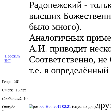
Радонежский - тольк
высших Божественны
было много).
Аналогичных приме
А.И. приводит неско
[Профиль]
Соответственно, не
[ЛС]
т.е. в определённый 
Георгий61
Стаж:
15 лет
Сообщений:
10
дру
06-Ноя-2011 02:21
(спустя 3 дня)
Откуда: