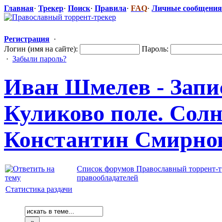
Главная
·
Трекер
·
Поиск
·
Правила
·
FAQ
·
Личные сообщения
Регистрация
·
Логин (имя на сайте):
Пароль:
·
Забыли пароль?
Иван Шмелев - Запи
Куликово поле. Сол
Константин Смирнов,
Список форумов Православный торрент-т
правообладателей
Статистика раздачи