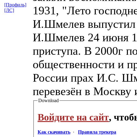
[Профиль]
1931, "Лето господне
[ЛС]
И.Шмелев выпустил 
И.Шмелев 24 июня 1
приступа. В 2000г п
общественности и п
России прах И.С. Шм
перевезён в Москву 
Download
Войдите на сайт
, что
Как скачивать
·
Правила трекера