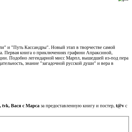
и" и "Путь Кассандры". Новый этап в творчестве самой
ва. Первая книга о приключениях графини Апраксиной,
ции. Подобно легендарной мисс Марпл, вышедшей из-под пера
тельность, знание "загадочной русской души" и вера в
l, tvk, Вася с Марса
за предоставленную книгу и постер,
t@v
с