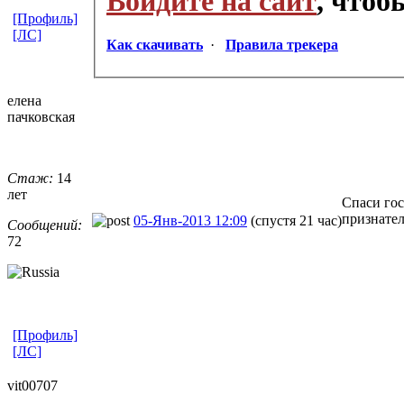
Войдите на сайт
, что
[Профиль]
[ЛС]
Как скачивать
·
Правила трекера
елена
пачковская
Стаж:
14
лет
Спаси гос
признател
05-Янв-2013 12:09
(спустя 21 час)
Сообщений:
72
[Профиль]
[ЛС]
vit00707