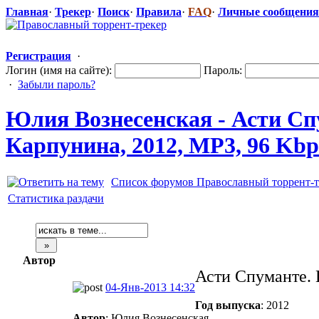
Главная
·
Трекер
·
Поиск
·
Правила
·
FAQ
·
Личные сообщения
Регистрация
·
Логин (имя на сайте):
Пароль:
·
Забыли пароль?
Юлия Вознесенская
​ - Асти 
Карпунина, 2012, MP3, 96 Kbp
Список форумов Православный торрент-т
Статистика раздачи
Автор
Асти Спуманте. 
04-Янв-2013 14:32
Год выпуска
: 2012
Автор
: Юлия Вознесенская