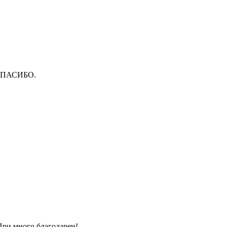
ПАСИБО.
При много благодарен!