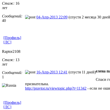
Стаж:
16
лет
Сообщений:
04-Апр-2013 22:09
(спустя 2 месяца 30 дней
40
[Профиль]
[ЛС]
Raptor2108
Стаж:
13
лет
елена п
16-Апр-2013 12:41
(спустя 11 дней)
Сообщений:
1
Спаси г
признательна.
http://pravtor.ru/viewtopic.php?t=11342
- если не оши
[Профиль]
[ЛС]