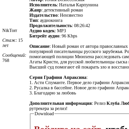
Исполнитель
: Наталья Карпунина
Жанр
: детективный роман
Издательство
: Неизвестно
Тип
: аудиокнига
Продолжительность
: 08:26:42
NikTorr
Аудио кодек
: MP3
Битрейт аудио
: 96 Kbps
Стаж:
15
лет
Описание
: Новый роман от автора православных
популярной писательницы русского зарубежья. Р
Сообщений:
помогающей полиции Мюнхена расследовать самые
768
Агаты Кристи, для русской любительницы сыска н
Высший суд помогают ей покарать зло и восстано
Серия Графиня Апраксина
:
1. Асти Спуманте. Первое дело графини Апракси
2. Русалка в бассейне. Новое дело графини Апра
3. Благодарю за любовь
Дополнительная информация
: Релиз
Клуба Люб
рутрекера за релиз!
Download