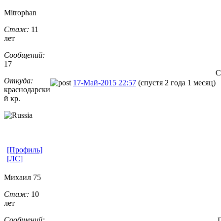
Mitrophan
Стаж:
11
лет
Сообщений:
17
С
Откуда:
17-Май-2015 22:57
(спустя 2 года 1 месяц)
краснодарски
й кр.
[Профиль]
[ЛС]
Михаил 75
Стаж:
10
лет
Сообщений: