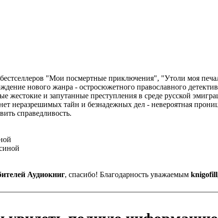
 бестселлеров "Мои посмертные приключения", "Утоли моя печал
ождение нового жанра - остросюжетного православного детекти
 жестокие и запутанные преступления в среде русской эмигра
ет неразрешимых тайн и безнадежных дел - невероятная проница
вить справедливость.
ной
ксиной
ителей Аудиокниг
, спасибо! Благодарность уважаемым
knigofil