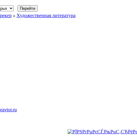
рекер
»
Художественная литература
ravtor.ru